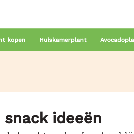
nt kopen
Huiskamerplant
Avocadopla
 snack ideeën