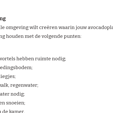
ing
le omgeving wilt creëren waarin jouw avocadopla
ing houden met de volgende punten:
 wortels hebben ruimte nodig;
voedingsbodem;
iegjes;
alk, regenwater;
ater nodig;
en snoeien;
n de kamer.