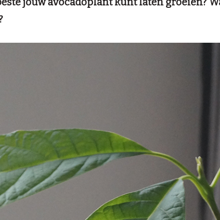
beste jouw avocadoplant kunt laten groeien? Wa
?