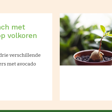
nch met
p volkoren
drie verschillende
ers met avocado